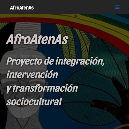
Ir
AfroAtenAs
al
Main
contenido
Menu
AfroAtenAs
Proyecto de integración,
intervención
y transformación
sociocultural