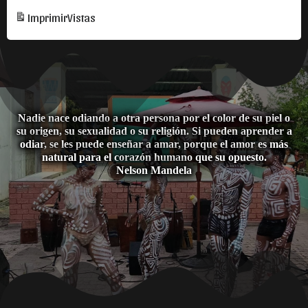
Diversidad
Diversidad
Imprimir
Vistas
y
y
los
los
Derechos
Derechos
Nadie nace odiando a otra persona por el color de su piel o
su origen, su sexualidad o su religión. Si pueden aprender a
odiar, se les puede enseñar a amar, porque el amor es más
natural para el corazón humano que su opuesto.
Nelson Mandela