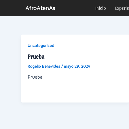
Ir
AfroAtenAs
Inicio
Experi
al
contenido
Uncategorized
Prueba
Rogelio Benavides
/
mayo 29, 2024
Prueba
Paginación