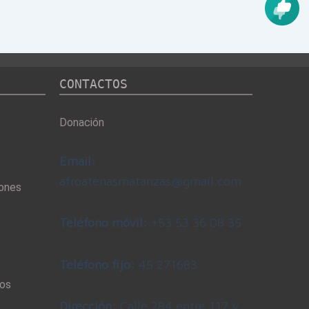
CONTACTOS
Donación
Email:
afroatenasmatanzas@gmail.com
iones
Teléfono móvil:
+53 53 36 08 35
Teléfono fijo:
45 271683
dos
Dirección:
Calle 284 entre 117 y