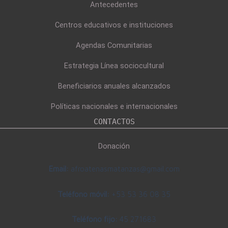
Antecedentes
Centros educativos e instituciones
Agendas Comunitarias
Estrategia Línea sociocultural
Beneficiarios anuales alcanzados
Políticas nacionales e internacionales
CONTACTOS
Donación
Email:
afroatenasmatanzas@gmail.com
Teléfono móvil:
+53 53 36 08 35
Teléfono fijo:
45 271683