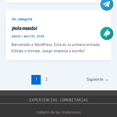
Sin categoría
¡Hola mundo!
admin
/
abril 30, 2024
Bienvenido a WordPress. Esta es tu primera entrada.
Edítala o bórrala, ¡luego empieza a escribir!
Paginación
1
2
Siguiente
→
de
entradas
EXPERIENCIAS COMUNITARIAS
Callejón de las tradiciones