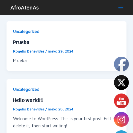
Ir
AfroAtenAs
al
Main
contenido
Men
Uncategorized
Prueba
Rogelio Benavides
/
mayo 29, 2024
Prueba
Uncategorized
Hello world!1
Rogelio Benavides
/
mayo 28, 2024
Welcome to WordPress. This is your first post. Edit or
delete it, then start writing!