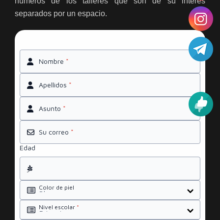
números de los talleres que son de su interés
separados por un espacio.
Nombre
*
Apellidos
*
Asunto
*
Su correo
*
Edad
Color de piel
Nivel escolar
*