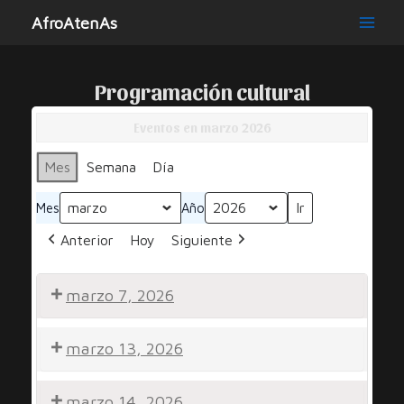
Ir
AfroAtenAs
al
Main
contenido
Men
Programación cultural
Eventos en marzo 2026
Mes
Semana
Día
Mes
Año
Anterior
Hoy
Siguiente
marzo 7, 2026
Noche
marzo 13, 2026
por
la
Noche
Diversidad
marzo 14, 2026