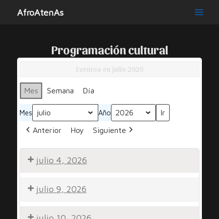
Ir
AfroAtenAs
al
Main
contenido
Men
Programación cultural
Eventos en julio 2026
Mes
Semana
Día
Mes
Año
Anterior
Hoy
Siguiente
julio 4, 2026
Noche
julio 9, 2026
por
la
Por
Diversidad
julio 10, 2026