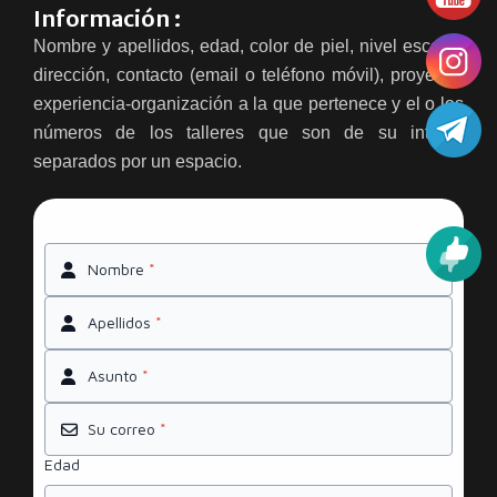
Información :
Nombre y apellidos, edad, color de piel, nivel escolar,
dirección, contacto (email o teléfono móvil), proyecto-
experiencia-organización a la que pertenece y el o los
números de los talleres que son de su interés
separados por un espacio.
Nombre
*
Apellidos
*
Asunto
*
Su correo
*
Edad