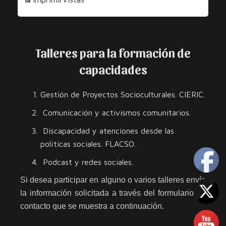
los
los
Derechos
Derechos
Talleres para la formación de
capacidades
Gestión de Proyectos Socioculturales. CIERIC.
Comunicación y activismos comunitarios.
Discapacidad y atenciones desde las
políticas sociales. FLACSO.
Podcast y redes sociales.
Si desea participar en alguno o varios talleres envíe
la información solicitada a través del formulario de
contacto que se muestra a continuación.