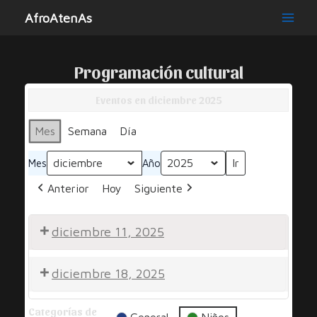
Ir
AfroAtenAs
al
Main
contenido
Men
Programación cultural
Eventos en diciembre 2025
Mes
Semana
Día
Mes
Año
Anterior
Hoy
Siguiente
diciembre 11, 2025
Por
diciembre 18, 2025
Una
Sonrisa
Por
Categorías de