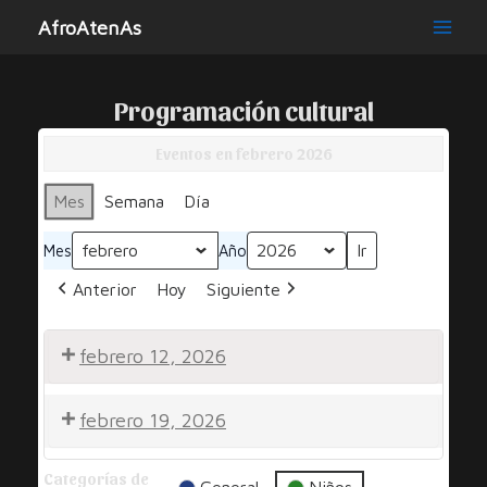
Ir
AfroAtenAs
al
Main
contenido
Men
Programación cultural
Eventos en febrero 2026
Mes
Semana
Día
Mes
Año
Anterior
Hoy
Siguiente
febrero 12, 2026
Por
febrero 19, 2026
Una
Sonrisa
Por
Categorías de