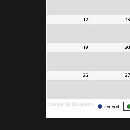
2024
12
agosto
13
12,
2024
19
agosto
20
19,
2024
26
agosto
27
26,
2024
Categorías de Eventos
General