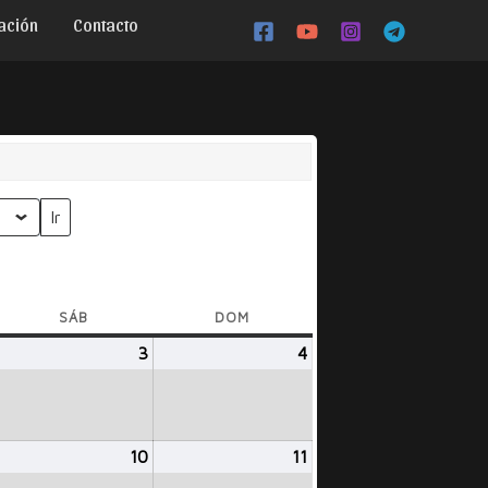
ación
Contacto
SÁB
SÁBADO
DOM
DOMINGO
gosto
3
agosto
4
agosto
,
3,
4,
024
2024
2024
gosto
10
agosto
11
agosto
,
10,
11,