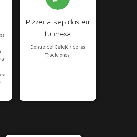
Pizzería Rápidos en
tu mesa
es
Dentro del Callejón de las
s
Tradiciones.
ra
ara
o