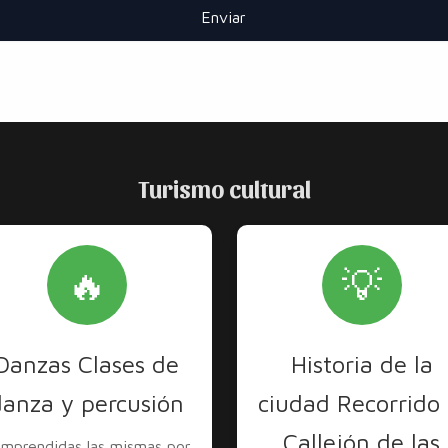
Enviar
Turismo cultural
🔥
💡
Danzas Clases de
Historia de la
danza y percusión
ciudad Recorrido 
Callejón de las
mprendidas las mismas por