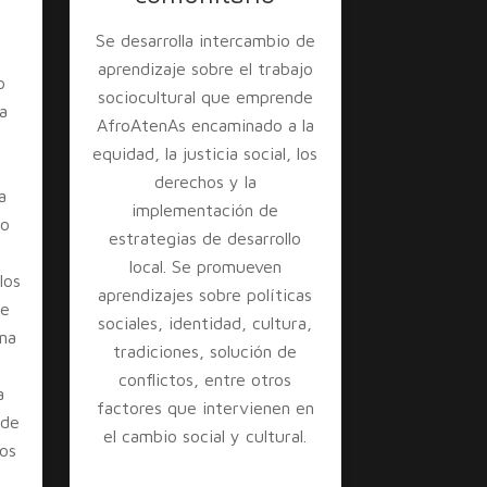
Se desarrolla intercambio de
aprendizaje sobre el trabajo
o
sociocultural que emprende
a
AfroAtenAs encaminado a la
a
equidad, la justicia social, los
s
derechos y la
a
implementación de
io
estrategias de desarrollo
local. Se promueven
los
aprendizajes sobre políticas
se
sociales, identidad, cultura,
una
tradiciones, solución de
conflictos, entre otros
a
factores que intervienen en
 de
el cambio social y cultural.
ios