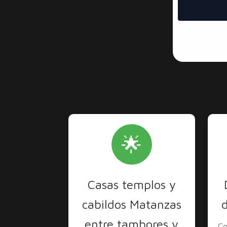
🌟
Casas templos y
cabildos Matanzas
entre tambores y
Co