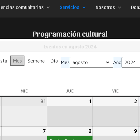
iencias comunitarias
Servicios
Nosotros
Don
Programación cultural
Eventos en agosto 2024
ista
Mes
Semana
Día
Mes
Año
MIÉ
MIÉRCOLES
JUE
JUEVES
VIE
VIERNES
julio
31
julio
1
agosto
2
a
30,
31,
1,
2
2024
2024
2024
2
agosto
7
agosto
8
agosto
(1
9
a
6,
7,
8,
event)
9