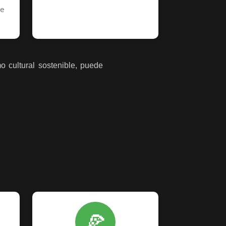
re
o cultural sostenible, puede
🍕