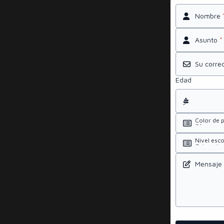
Nombre
Asunto
*
Su corre
Edad
Color de p
Nivel esc
Mensaje