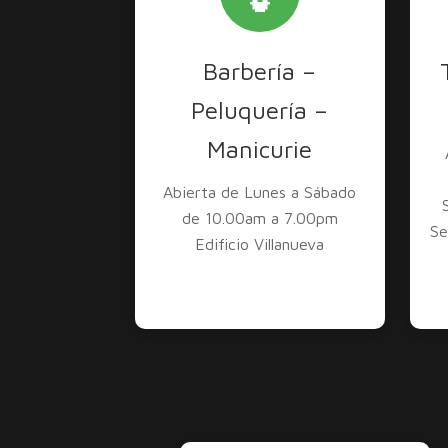
Barbería –
Peluquería –
Manicurie
Abierta de Lunes a Sábado
de 10.00am a 7.00pm
Se
Edificio Villanueva