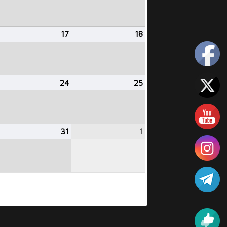
024
2024
2024
gosto
17
agosto
18
agosto
6,
17,
18,
024
2024
2024
gosto
24
agosto
25
agosto
3,
24,
25,
024
2024
2024
gosto
31
agosto
1
septiembre
0,
31,
1,
024
2024
2024