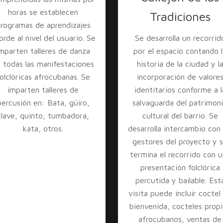
horas se establecen
Tradiciones
rogramas de aprendizajes
orde al nivel del usuario. Se
Se desarrolla un recorrid
mparten talleres de danza
por el espacio contando l
 todas las manifestaciones
historia de la ciudad y l
olclóricas afrocubanas. Se
incorporación de valore
imparten talleres de
identitarios conforme a l
percusión en: Bata, güiro,
salvaguarda del patrimon
clave, quinto, tumbadora,
cultural del barrio. Se
kata, otros.
desarrolla intercambio con 
gestores del proyecto y 
termina el recorrido con 
presentación folclórica
percutida y bailable. Est
visita puede incluir coctel
bienvenida, cocteles prop
afrocubanos, ventas de