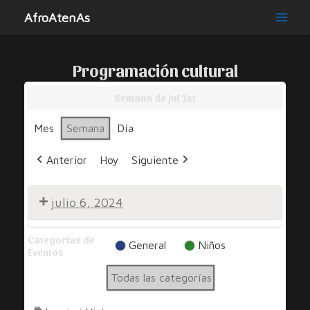
Ir
AfroAtenAs
al
Main
contenido
Men
Programación cultural
Semana de Jul 1st
Mes
Semana
Día
Anterior
Hoy
Siguiente
julio 6, 2024
Noche
Categorías de
por
General
Niños
Eventos
la
Todas las categorías
Diversidad
y