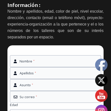
Información :
Nombre y apellidos, edad, color de piel, nivel escolar,
dirección, contacto (email o teléfono móvil), proyecto-
experiencia-organización a la que pertenece y el o los
números de los talleres que son de su interés
separados por un espacio.
Nombre
*
Apellidos
*
Asunto
*
Su correo
*
Edad