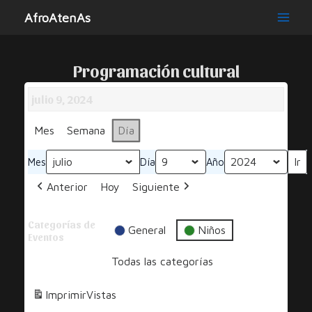
Ir
AfroAtenAs
al
Main
contenido
Men
Programación cultural
julio 9, 2024
Mes
Semana
Día
Mes
Día
Año
Anterior
Hoy
Siguiente
Categorías de
General
Niños
Eventos
Todas las categorías
Imprimir
Vistas