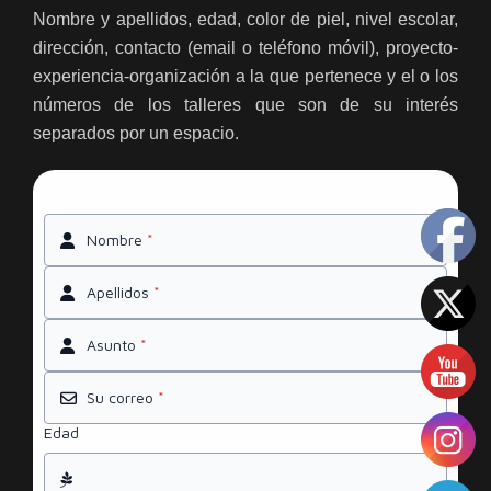
Nombre y apellidos, edad, color de piel, nivel escolar,
dirección, contacto (email o teléfono móvil), proyecto-
experiencia-organización a la que pertenece y el o los
números de los talleres que son de su interés
separados por un espacio.
Nombre
*
Apellidos
*
Asunto
*
Su correo
*
Edad