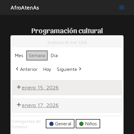
Ir
AfroAtenAs
al
Main
contenido
Men
Programación cultural
Semana de Ene 12th
Mes
Semana
Día
Anterior
Hoy
Siguiente
enero 15, 2026
Por
enero 17, 2026
Una
Sonrisa
Noche
Categorías de
por
General
Niños
Eventos
la