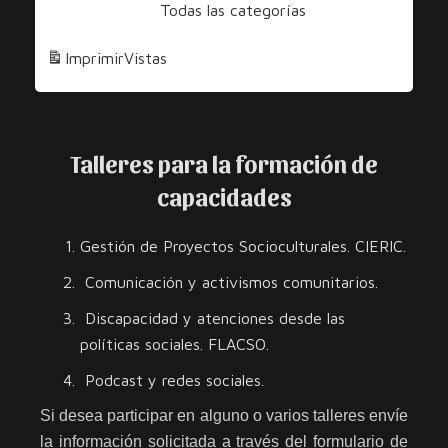
Todas las categorías
Diversidad
y
Imprimir
Vistas
los
Derechos
Talleres para la formación de
capacidades
Gestión de Proyectos Socioculturales. CIERIC.
Comunicación y activismos comunitarios.
Discapacidad y atenciones desde las
políticas sociales. FLACSO.
Podcast y redes sociales.
Si desea participar en alguno o varios talleres envíe
la información solicitada a través del formulario de