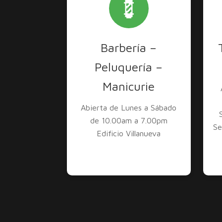
💈
Barbería –
Peluquería –
Manicurie
Abierta de Lunes a Sábado
de 10.00am a 7.00pm
Se
Edificio Villanueva