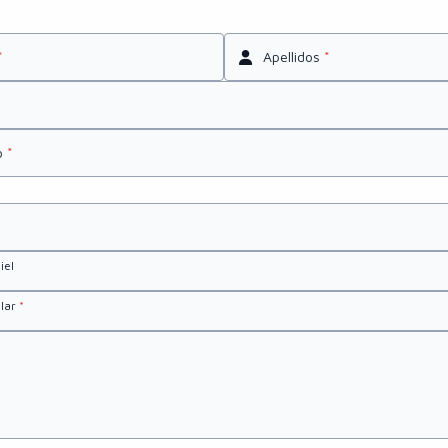
*
Apellidos
*
o
*
iel
olar
*