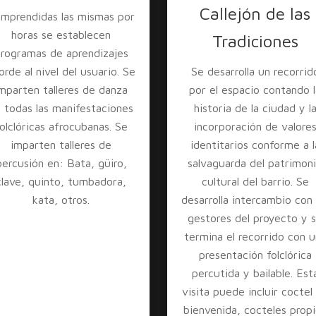
Callejón de las
mprendidas las mismas por
horas se establecen
Tradiciones
rogramas de aprendizajes
orde al nivel del usuario. Se
Se desarrolla un recorrid
mparten talleres de danza
por el espacio contando l
 todas las manifestaciones
historia de la ciudad y l
olclóricas afrocubanas. Se
incorporación de valore
imparten talleres de
identitarios conforme a l
percusión en: Bata, güiro,
salvaguarda del patrimon
clave, quinto, tumbadora,
cultural del barrio. Se
kata, otros.
desarrolla intercambio con 
gestores del proyecto y 
termina el recorrido con 
presentación folclórica
percutida y bailable. Est
visita puede incluir coctel
bienvenida, cocteles prop