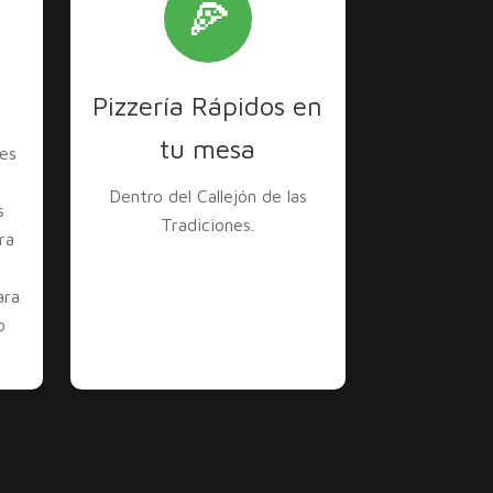
🍕
Pizzería Rápidos en
tu mesa
es
Dentro del Callejón de las
s
Tradiciones.
ra
ara
o