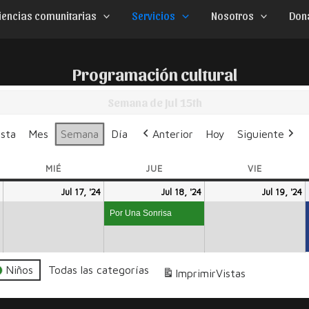
iencias comunitarias
Servicios
Nosotros
Don
Programación cultural
Semana de Jul 15th
ista
Mes
Semana
Día
Anterior
Hoy
Siguiente
MIÉ
MIÉRCOLES
JUE
JUEVES
VIE
VIERNES
julio
julio
julio
(1
j
Jul 17, '24
Jul 18, '24
Jul 19, '24
16,
17,
18,
event)
1
Por Una Sonrisa
2024
2024
2024
2
Niños
Todas las categorías
Imprimir
Vistas