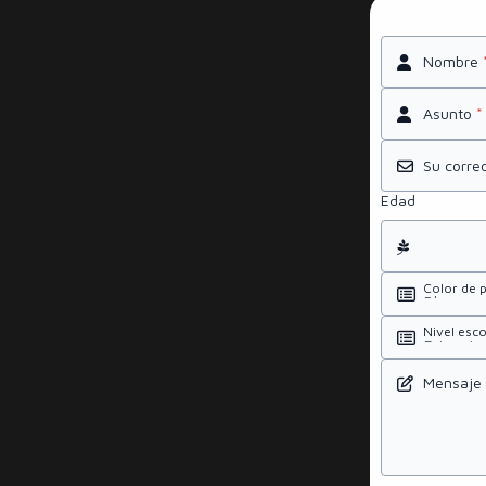
Nombre
Asunto
*
Su corre
Edad
Color de p
Nivel esc
Mensaje