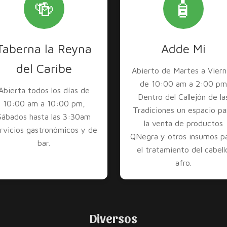
🍻
🧴
Taberna la Reyna
Adde Mi
del Caribe
Abierto de Martes a Viern
de 10:00 am a 2:00 pm
Abierta todos los días de
Dentro del Callejón de la
10:00 am a 10:00 pm,
Tradiciones un espacio pa
Sábados hasta las 3:30am
la venta de productos
rvicios gastronómicos y de
QNegra y otros insumos p
bar.
el tratamiento del cabell
afro.
Diversos