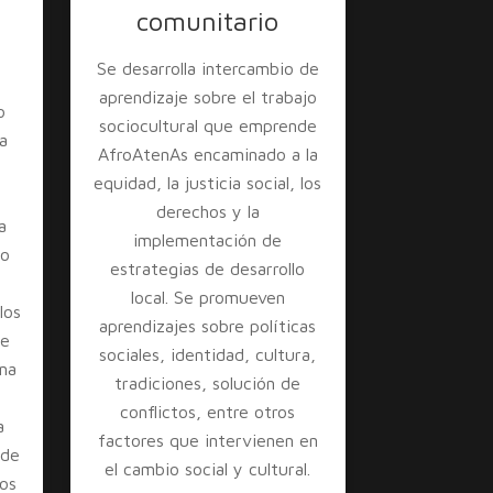
comunitario
Se desarrolla intercambio de
aprendizaje sobre el trabajo
o
sociocultural que emprende
a
AfroAtenAs encaminado a la
a
equidad, la justicia social, los
s
derechos y la
a
implementación de
io
estrategias de desarrollo
local. Se promueven
los
aprendizajes sobre políticas
se
sociales, identidad, cultura,
una
tradiciones, solución de
conflictos, entre otros
a
factores que intervienen en
 de
el cambio social y cultural.
ios