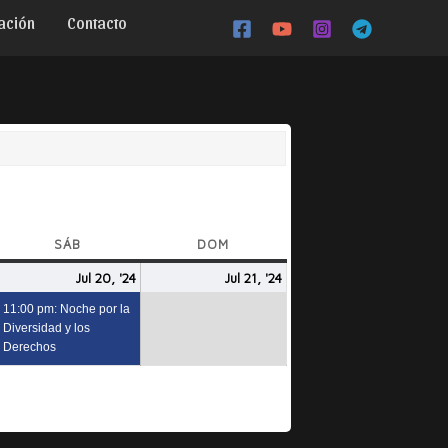
ación
Contacto
SÁB
SÁBADO
DOM
DOMINGO
ulio
julio
(1
julio
Jul 20, '24
Jul 21, '24
9,
20,
event)
21,
11:00 pm: Noche por la
024
2024
2024
Diversidad y los
Derechos