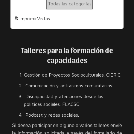
Todas las categorías
Diversidad
y
Imprimir
Vistas
los
Derechos
Talleres para la formación de
capacidades
Gestión de Proyectos Socioculturales. CIERIC.
Comunicación y activismos comunitarios.
Discapacidad y atenciones desde las
políticas sociales. FLACSO.
Podcast y redes sociales.
Si desea participar en alguno o varios talleres envíe
la información solicitada a través del formulario de