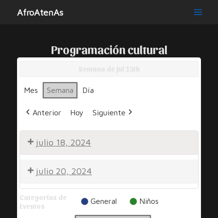
Ir
AfroAtenAs
al
Main
contenido
Men
Programación cultural
Semana de Jul 15th
Mes
Semana
Día
Anterior
Hoy
Siguiente
julio 18, 2024
Por
julio 20, 2024
Una
Sonrisa
Noche
Categorías de
por
General
Niños
Eventos
la