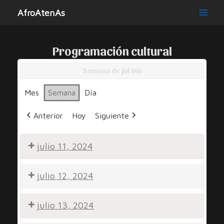
Ir
AfroAtenAs
al
Main
contenido
Men
Programación cultural
Semana de Jul 8th
Mes
Semana
Día
Anterior
Hoy
Siguiente
julio 11, 2024
Por
julio 12, 2024
Una
Sonrisa
Noche
julio 13, 2024
Comunitaria
de
Peña
Noche