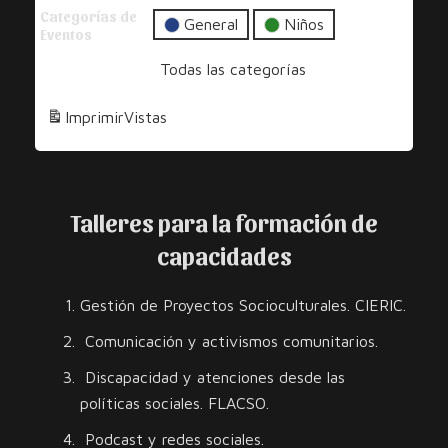
Audiovisuales
Categorías de
Rumbeando
por
General
Niños
Eventos
la
Todas las categorías
Diversidad
y
Imprimir
Vistas
los
Derechos
Talleres para la formación de
capacidades
Gestión de Proyectos Socioculturales. CIERIC.
Comunicación y activismos comunitarios.
Discapacidad y atenciones desde las
políticas sociales. FLACSO.
Podcast y redes sociales.