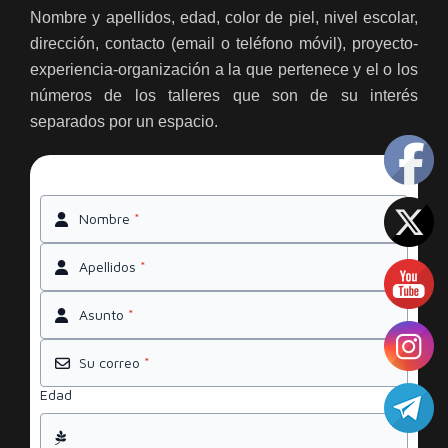
Nombre y apellidos, edad, color de piel, nivel escolar,
dirección, contacto (email o teléfono móvil), proyecto-
experiencia-organización a la que pertenece y el o los
números de los talleres que son de su interés
separados por un espacio.
Nombre
*
Apellidos
*
Asunto
*
Su correo
*
Edad