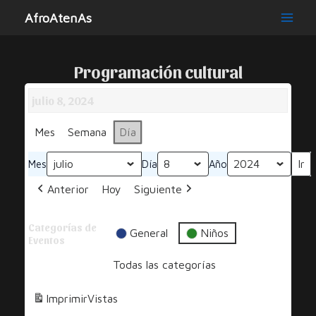
Ir
AfroAtenAs
al
Main
contenido
Men
Programación cultural
julio 8, 2024
Mes
Semana
Día
Mes
Día
Año
Anterior
Hoy
Siguiente
Categorías de
General
Niños
Eventos
Todas las categorías
Imprimir
Vistas