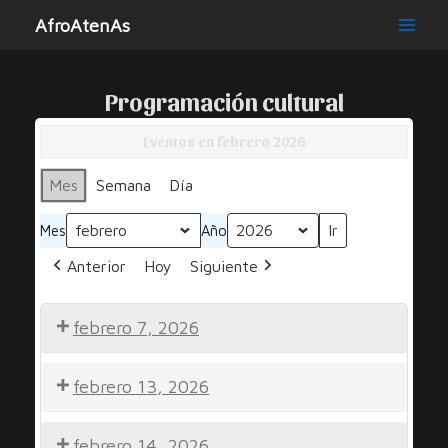
Ir
AfroAtenAs
al
Main
contenido
Men
Programación cultural
Eventos en febrero 2026
Mes
Semana
Día
Mes
Año
Anterior
Hoy
Siguiente
febrero 7, 2026
Noche
febrero 13, 2026
por
la
Noche
Diversidad
febrero 14, 2026