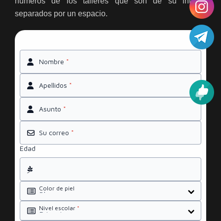
números de los talleres que son de su interés
separados por un espacio.
Nombre
*
Apellidos
*
Asunto
*
Su correo
*
Edad
Color de piel
Nivel escolar
*