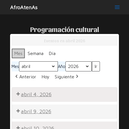
Ir
AfroAtenAs
al
Main
contenido
Men
Programación cultural
Eventos en abril 2026
Mes
Semana
Día
Mes
Año
Anterior
Hoy
Siguiente
abril 4, 2026
Noche
abril 9, 2026
por
la
Por
Diversidad
abril 10, 2026