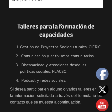
los
los
Derechos
Derechos
Talleres para la formación de
capacidades
Gestión de Proyectos Socioculturales. CIERIC.
Comunicación y activismos comunitarios.
Discapacidad y atenciones desde las
políticas sociales. FLACSO.
Podcast y redes sociales.
Si desea participar en alguno o varios talleres envíe
la información solicitada a través del formulario de
contacto que se muestra a continuación.