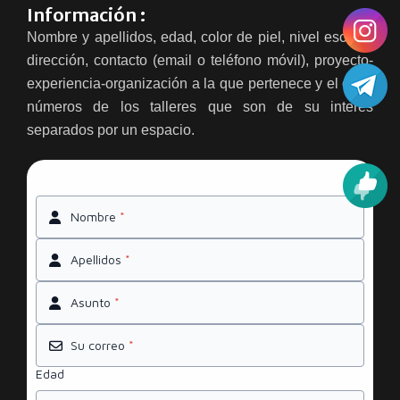
Información :
Nombre y apellidos, edad, color de piel, nivel escolar,
dirección, contacto (email o teléfono móvil), proyecto-
experiencia-organización a la que pertenece y el o los
números de los talleres que son de su interés
separados por un espacio.
Nombre
*
Apellidos
*
Asunto
*
Su correo
*
Edad