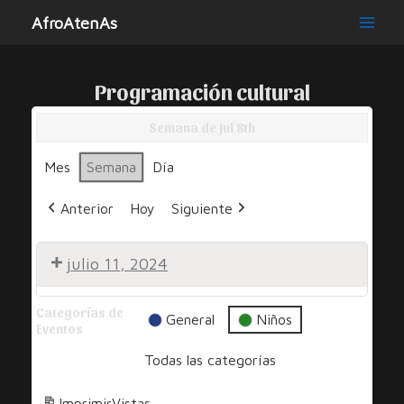
Ir
AfroAtenAs
al
Main
contenido
Men
Programación cultural
Semana de Jul 8th
Mes
Semana
Día
Anterior
Hoy
Siguiente
julio 11, 2024
Por
Categorías de
Una
General
Niños
Eventos
Sonrisa
Todas las categorías
Imprimir
Vistas