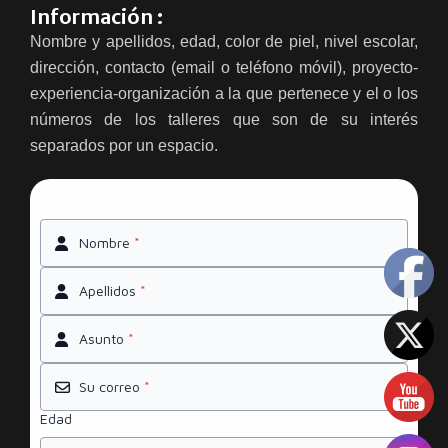
Información :
Nombre y apellidos, edad, color de piel, nivel escolar,
dirección, contacto (email o teléfono móvil), proyecto-
experiencia-organización a la que pertenece y el o los
números de los talleres que son de su interés
separados por un espacio.
Nombre
*
Apellidos
*
Asunto
*
Su correo
*
Edad