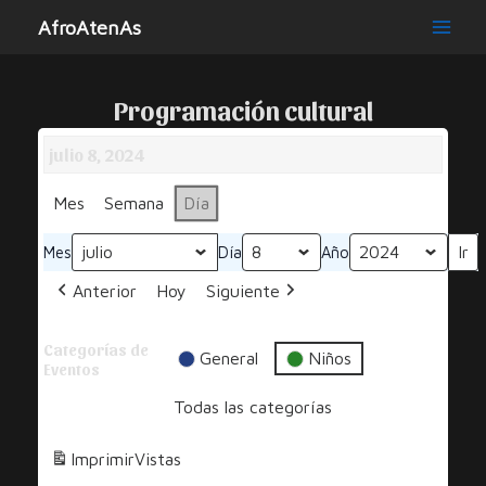
Ir
AfroAtenAs
al
Main
contenido
Men
Programación cultural
julio 8, 2024
Mes
Semana
Día
Mes
Día
Año
Anterior
Hoy
Siguiente
Categorías de
General
Niños
Eventos
Todas las categorías
Imprimir
Vistas