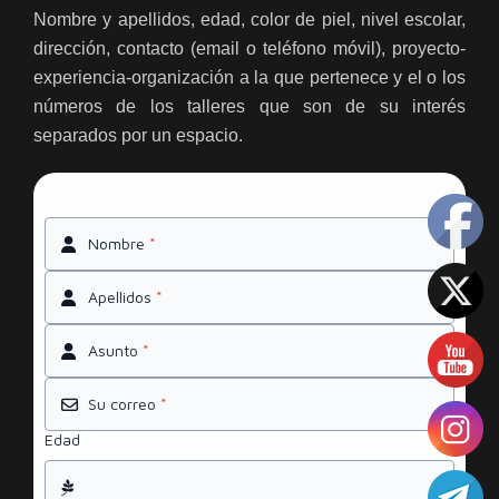
Nombre y apellidos, edad, color de piel, nivel escolar,
dirección, contacto (email o teléfono móvil), proyecto-
experiencia-organización a la que pertenece y el o los
números de los talleres que son de su interés
separados por un espacio.
Nombre
*
Apellidos
*
Asunto
*
Su correo
*
Edad