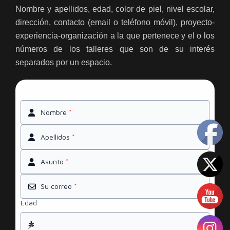
Nombre y apellidos, edad, color de piel, nivel escolar,
dirección, contacto (email o teléfono móvil), proyecto-
experiencia-organización a la que pertenece y el o los
números de los talleres que son de su interés
separados por un espacio.
Nombre
*
Apellidos
*
Asunto
*
Su correo
*
Edad