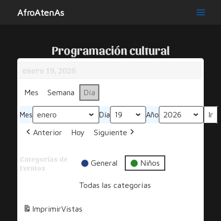
Ir
AfroAtenAs
al
Main
contenido
Men
Programación cultural
enero 19, 2026
Mes
Semana
Día
Mes
Día
Año
Anterior
Hoy
Siguiente
Categorías de
General
Niños
Eventos
Todas las categorías
Imprimir
Vistas