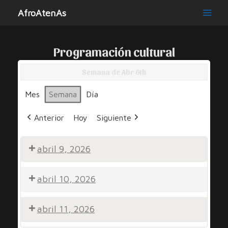
Ir
AfroAtenAs
al
Main
contenido
Men
Programación cultural
Semana de Abr 6th
Mes
Semana
Día
Anterior
Hoy
Siguiente
abril 9, 2026
Por
abril 10, 2026
Una
Sonrisa
Noche
abril 11, 2026
Comunitaria
de
Peña
Noche