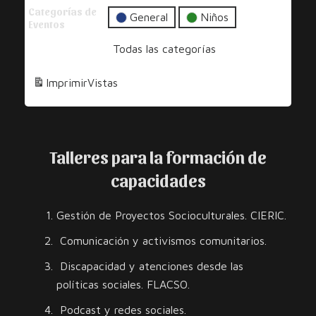
Audiovisuales
Categorías de
Rumbeando
por
General
Niños
Eventos
la
Todas las categorías
Diversidad
y
Imprimir
Vistas
los
Derechos
Talleres para la formación de
capacidades
Gestión de Proyectos Socioculturales. CIERIC.
Comunicación y activismos comunitarios.
Discapacidad y atenciones desde las
políticas sociales. FLACSO.
Podcast y redes sociales.