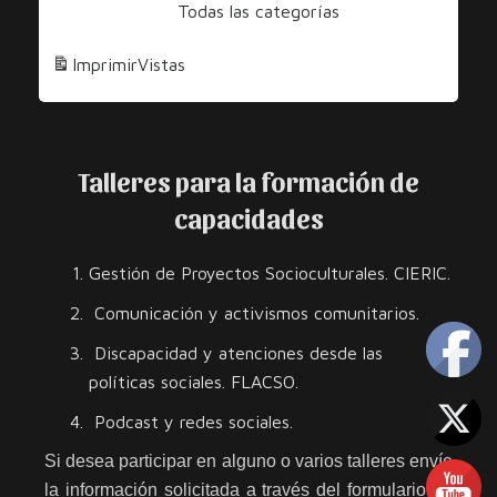
Todas las categorías
Diversidad
y
Imprimir
Vistas
los
Derechos
Talleres para la formación de
capacidades
Gestión de Proyectos Socioculturales. CIERIC.
Comunicación y activismos comunitarios.
Discapacidad y atenciones desde las
políticas sociales. FLACSO.
Podcast y redes sociales.
Si desea participar en alguno o varios talleres envíe
la información solicitada a través del formulario de