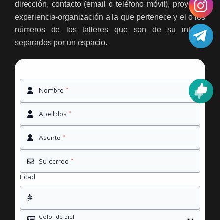
dirección, contacto (email o teléfono móvil), proyecto-
experiencia-organización a la que pertenece y el o los
números de los talleres que son de su interés
separados por un espacio.
Nombre
*
Apellidos
*
Asunto
*
Su correo
*
Edad
Color de piel