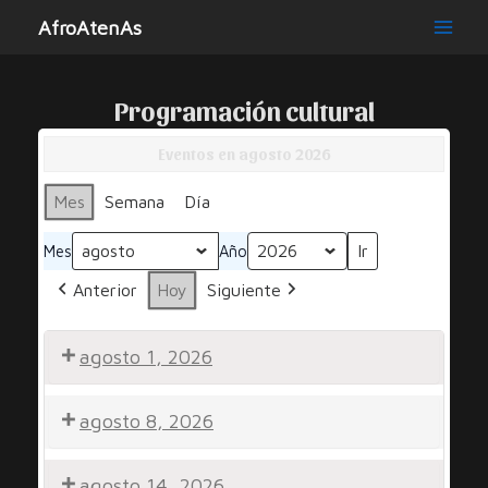
Ir
AfroAtenAs
al
Main
contenido
Men
Programación cultural
Eventos en agosto 2026
Mes
Semana
Día
Mes
Año
Anterior
Hoy
Siguiente
agosto 1, 2026
Noche
agosto 8, 2026
por
la
Peña
Noche
Diversidad
agosto 14, 2026