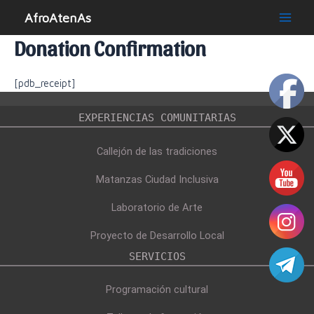
Ir
AfroAtenAs
al
Main
contenido
Donation Confirmation
Men
[pdb_receipt]
EXPERIENCIAS COMUNITARIAS
Callejón de las tradiciones
Matanzas Ciudad Inclusiva
Laboratorio de Arte
Proyecto de Desarrollo Local
SERVICIOS
Programación cultural