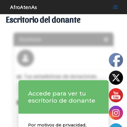
Ir
AfroAtenAs
al
Main
contenido
Escritorio del donante
Men