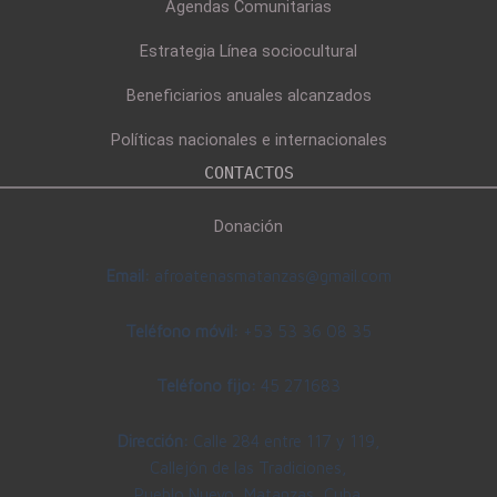
Agendas Comunitarias
Estrategia Línea sociocultural
Beneficiarios anuales alcanzados
Políticas nacionales e internacionales
CONTACTOS
Donación
Email:
afroatenasmatanzas@gmail.com
Teléfono móvil:
+53 53 36 08 35
Teléfono fijo:
45 271683
Dirección:
Calle 284 entre 117 y 119,
Callejón de las Tradiciones,
Pueblo Nuevo, Matanzas, Cuba.