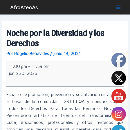
Ir
AfroAtenAs
al
Main
contenido
Men
Noche por la Diversidad y los
Derechos
Por
Rogelio Benavides
/
junio 13, 2024
Noche
11:00 pm
–
11:59 pm
por
junio 20, 2026
la
Diversidad
y
Espacio de promoción, prevención y socialización de acciones
los
a favor de la comunidad LGBTTTIQA y nuestro slogan:
Derechos
Todos los Derechos Para Todas las Personas. Noche de
Presentación artística de Talentos del Transformismo en
Cuba, aficionados, profesionales y otros invitados que
propician una descarga musical y bailable para todos los