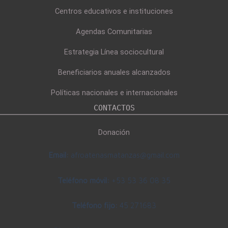
Centros educativos e instituciones
Agendas Comunitarias
Estrategia Línea sociocultural
Beneficiarios anuales alcanzados
Políticas nacionales e internacionales
CONTACTOS
Donación
Email:
afroatenasmatanzas@gmail.com
Teléfono móvil:
+53 53 36 08 35
Teléfono fijo:
45 271683