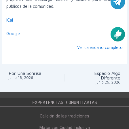
públicos de la comunidad.
iCal
Google
Ver calendario completo
Por Una Sonrisa
Espacio Algo
Navegación
Diferente
junio 18, 2026
de
junio 26, 2026
entradas
EXPERIENCIAS COMUNITARIAS
Callejón de las tradiciones
Matanzas Ciudad Inclusiva