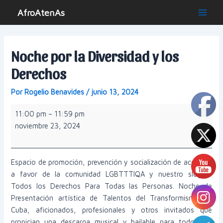
Ir
AfroAtenAs
al
Main
contenido
Men
Noche por la Diversidad y los
Derechos
Por
Rogelio Benavides
/
junio 13, 2024
Noche
11:00 pm
–
11:59 pm
por
noviembre 23, 2024
la
Diversidad
y
Espacio de promoción, prevención y socialización de acciones
los
a favor de la comunidad LGBTTTIQA y nuestro slogan:
Derechos
Todos los Derechos Para Todas las Personas. Noche de
Presentación artística de Talentos del Transformismo en
Cuba, aficionados, profesionales y otros invitados que
propician una descarga musical y bailable para todos los