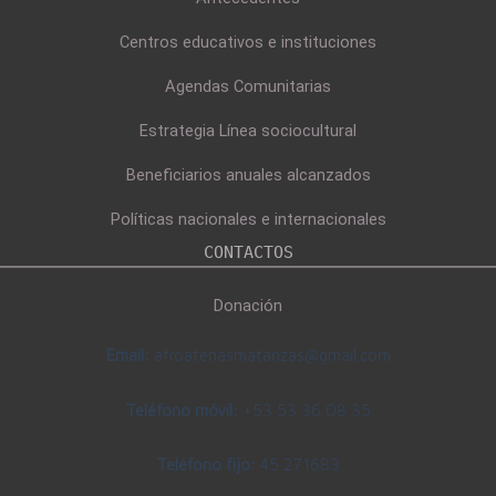
Centros educativos e instituciones
Agendas Comunitarias
Estrategia Línea sociocultural
Beneficiarios anuales alcanzados
Políticas nacionales e internacionales
CONTACTOS
Donación
Email:
afroatenasmatanzas@gmail.com
Teléfono móvil:
+53 53 36 08 35
Teléfono fijo:
45 271683