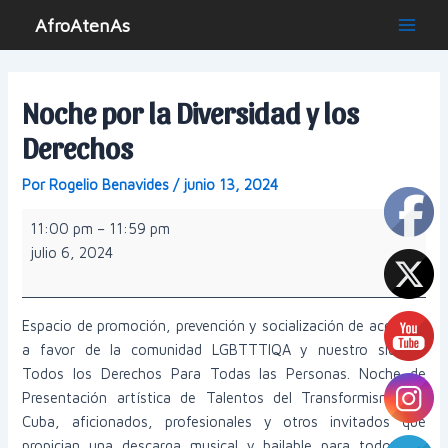
Ir
AfroAtenAs
al
Main
contenido
Men
Noche por la Diversidad y los
Derechos
Por
Rogelio Benavides
/
junio 13, 2024
Noche
11:00 pm
–
11:59 pm
por
julio 6, 2024
la
Diversidad
y
Espacio de promoción, prevención y socialización de acciones
los
a favor de la comunidad LGBTTTIQA y nuestro slogan:
Derechos
Todos los Derechos Para Todas las Personas. Noche de
Presentación artística de Talentos del Transformismo en
Cuba, aficionados, profesionales y otros invitados que
propician una descarga musical y bailable para todos los