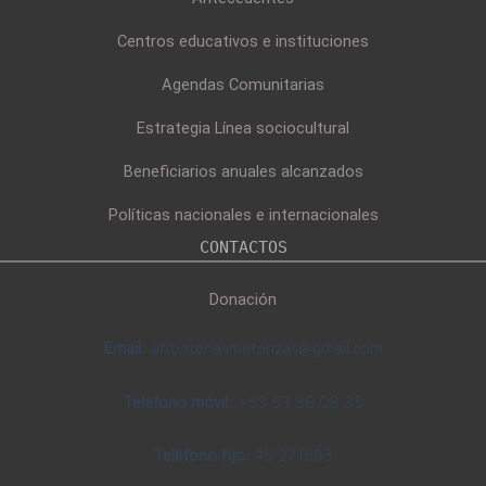
Centros educativos e instituciones
Agendas Comunitarias
Estrategia Línea sociocultural
Beneficiarios anuales alcanzados
Políticas nacionales e internacionales
CONTACTOS
Donación
Email:
afroatenasmatanzas@gmail.com
Teléfono móvil:
+53 53 36 08 35
Teléfono fijo:
45 271683