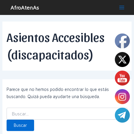
Ir
AfroAtenAs
al
Main
contenido
Men
Asientos Accesibles
(discapacitados)
Parece que no hemos podido encontrar lo que estás
buscando. Quizá pueda ayudarte una búsqueda.
Buscar
por: