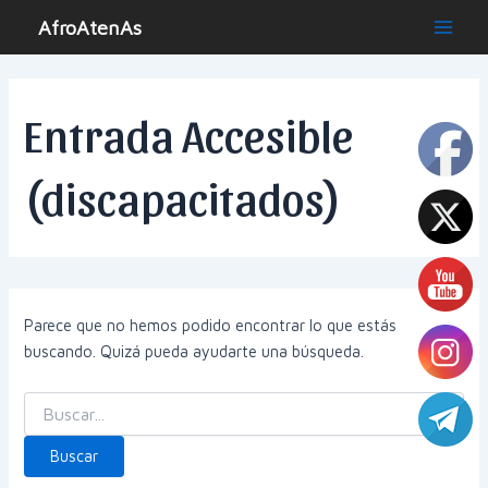
Ir
AfroAtenAs
al
Main
contenido
Men
Entrada Accesible
(discapacitados)
Parece que no hemos podido encontrar lo que estás
buscando. Quizá pueda ayudarte una búsqueda.
Buscar
por: