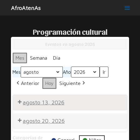
Ir
AfroAtenAs
al
Main
contenido
Men
Programación cultural
Eventos en agosto 2026
Mes
Semana
Día
Mes
Año
Anterior
Hoy
Siguiente
agosto 13, 2026
Por
agosto 20, 2026
Una
Sonrisa
Por
Categorías de