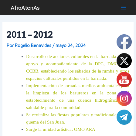
Ir
AfroAtenAs
al
Main
contenido
Men
2011 – 2012
Por
Rogelio Benavides
/
mayo 24, 2024
Desarrollo de acciones culturales en la barriada con el
apoyo y acompañamiento de la DPC, DMC y la
CCBB, estableciendo los sábados de la rumba y otros
espacios culturales perdidos en la barriada.
Implementación de jornadas medios ambientales para
la limpieza de los basureros en la zona y el
establecimiento de una cuenca hidrográfica más
saludable para la comunidad.
Se revitaliza las fiestas populares y tradicionales de la
quema del San Juan.
Surge la unidad artística: OMO ARA