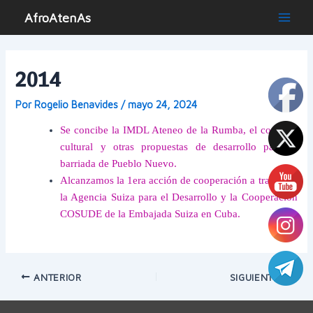
Ir
AfroAtenAs
al
Main
contenido
Men
2014
Por
Rogelio Benavides
/
mayo 24, 2024
Se concibe la IMDL Ateneo de la Rumba, el corredor
cultural y otras propuestas de desarrollo para la
barriada de Pueblo Nuevo.
Alcanzamos la 1era acción de cooperación a través de
la Agencia Suiza para el Desarrollo y la Cooperación
COSUDE de la Embajada Suiza en Cuba.
Navegación
ANTERIOR
SIGUIENTE
de
entradas